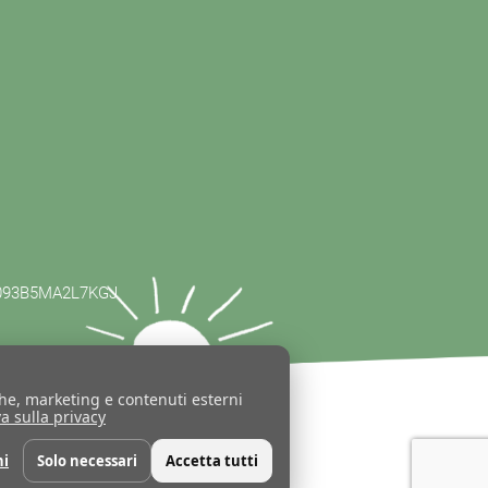
1093B5MA2L7KGJ
che, marketing e contenuti esterni
a sulla privacy
ni
Solo necessari
Accetta tutti